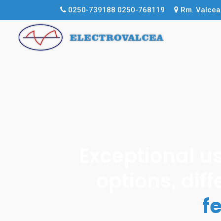
0250-739188
0250-768119
Rm. Valcea, 
Electrova
Exceptional u
options, dif
f