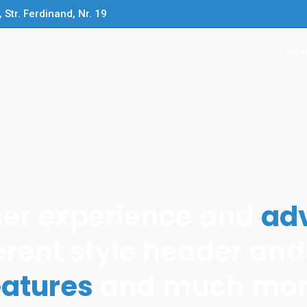
Str. Ferdinand, Nr. 19
ACA
lcea
ser experience and
ad
ferent style header and
eatures
and much mor