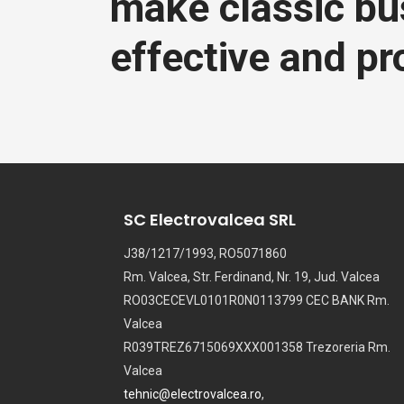
make classic bu
effective and pr
SC Electrovalcea SRL
J38/1217/1993, RO5071860
Rm. Valcea, Str. Ferdinand, Nr. 19, Jud. Valcea
RO03CECEVL0101R0N0113799 CEC BANK Rm.
Valcea
R039TREZ6715069XXX001358 Trezoreria Rm.
Valcea
tehnic@electrovalcea.ro
,