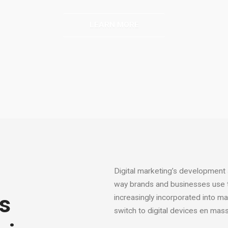
LEARN MORE
Digital marketing’s development
way brands and businesses use te
ps
increasingly incorporated into m
switch to digital devices en mas