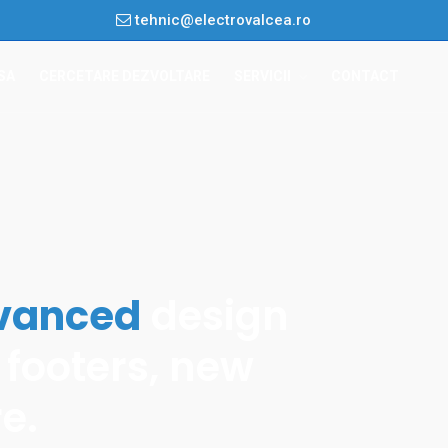
tehnic@electrovalcea.ro
SA
CERCETARE DEZVOLTARE
SERVICII
CONTACT
ACASA
CERCETARE DEZVOLTARE
SERVICII
Alertare Cutremure Și Protecție
Instalații
Lucrări Electrice
Securitate
Automatizări
vanced
design
Rețele Voce-Date
Construcții Și Amenajări
 footers, new
Ventilație Și Aer Condiționat
Alimentări Cu Apă
e.
CONTACT