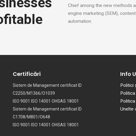
sinesses
Chief among the new methods are
engine marketing (SEM), content 
ofitable
automation.
Certificări
Info U
Politici
Sistem de Management certificat ID
Politica
C2250/M1366/O1039
Politica
ISO 9001 ISO 14001 OHSAS 18001
Unelte c
Sistem de Management certificat ID
C1708/M801/O648
ISO 9001 ISO 14001 OHSAS 18001